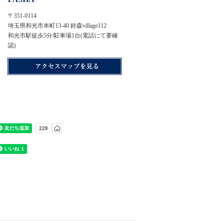
〒351-0114
埼玉県和光市本町13-40 鈴森village112
和光市駅徒歩5分/駐車場1台(電話にて要確
認)