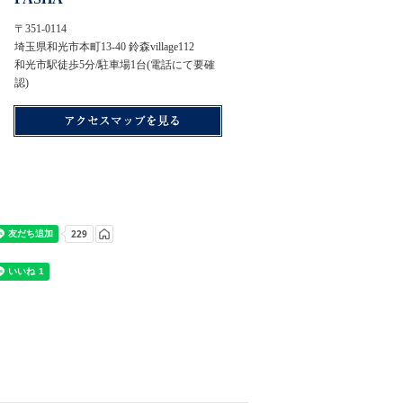
〒351-0114
埼玉県和光市本町13-40 鈴森village112
和光市駅徒歩5分/駐車場1台(電話にて要確
認)