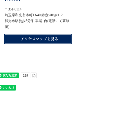
〒351-0114
埼玉県和光市本町13-40 鈴森village112
和光市駅徒歩5分/駐車場1台(電話にて要確
認)