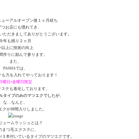
リニューアルオープン後１ヶ月経ち
ずつお店にも慣れてき、
いただきましてありがとうございます。
今年も残り２ヶ月
今以上に技術の向上
間作りに励んで参ります。
また、
PASHAでは、
テも力を入れてやっております！
月曜日•金曜日限定
クステも進化しております。
ルタイプのみのマツエクでしたが、
な…なんと、
エクが仲間入りしました。
リュームラッシュとは？
のまつ毛エクステに、
ステが３本付いているタイプのマツエクです。