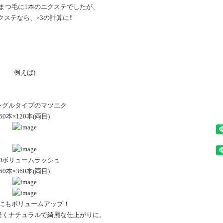
まつ毛に1本のエクステでしたが、
クステなら、×3の計算に‼︎
例えば)
ングルタイプのマツエク
60本×120本(両目)
3Dボリュームラッシュ
60本×360本(両目)
にもボリュームアップ！
軽くナチュラルで綺麗な仕上がりに。