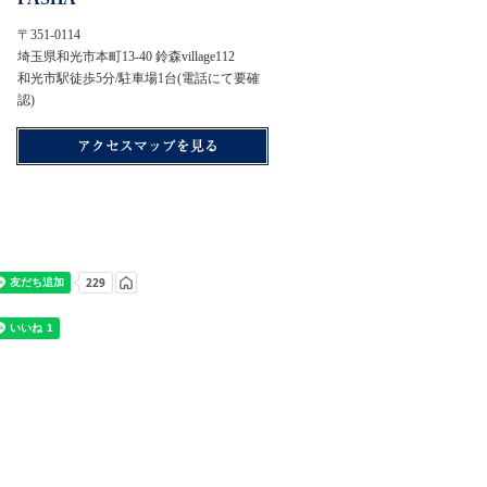
〒351-0114
埼玉県和光市本町13-40 鈴森village112
和光市駅徒歩5分/駐車場1台(電話にて要確
認)