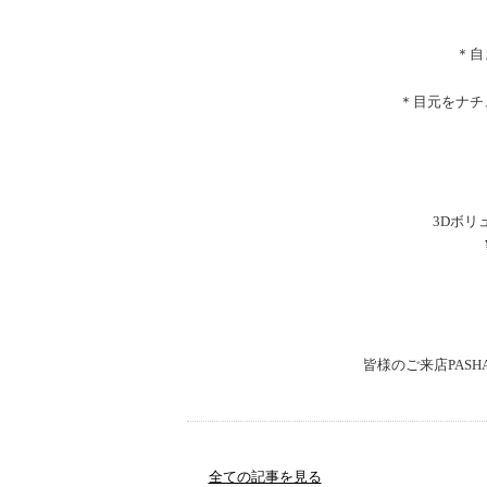
＊自
＊目元をナチ
3Dボリ
皆様のご来店PAS
全ての記事を見る