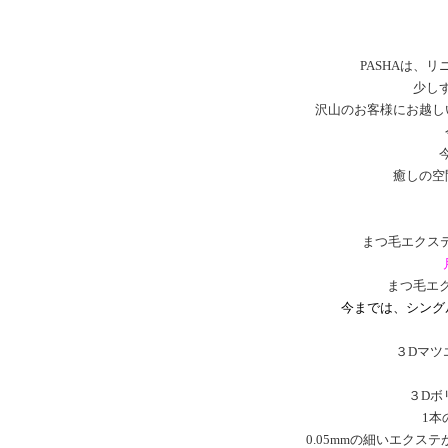
PASHAは、
少し
沢山のお客様にお越し
癒しの空
まつ毛エクス
まつ毛エ
今までは、シング
３Dマツ
３Dボ
1本
0.05mmの細いエク